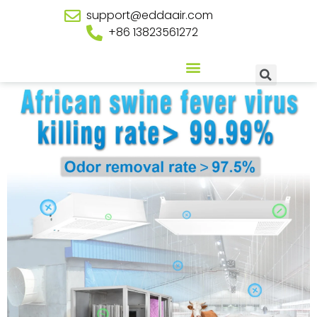
support@eddaair.com
+86 13823561272