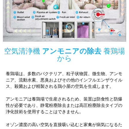
空気清浄機
アンモニアの除去
養鶏場
から
養鶏場は、多数のバクテリア、粒子状物質、微生物、アンモ
ニア、流動水素、悪臭およびその他のインフルエンザウイル
ス、殺菌および精製される鶏小屋の空気を生成します。
アンモニアは養鶏場で生産されるため、装置は防食性と防爆
性が必要であり、静電粉塵除去または高圧粉塵除去タイプの
浄化技術を使用することはできません。
オゾン濃度の高い空気を直接吸い込むと家禽が病気になるた