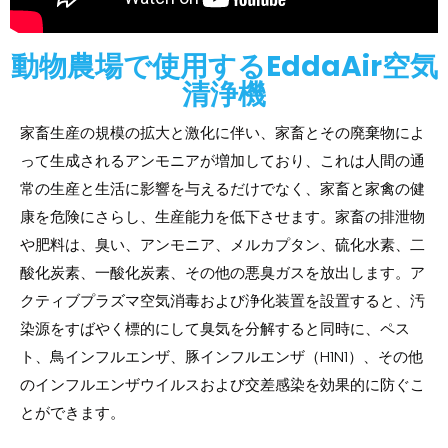
動物農場で使用するEddaAir空気
清浄機
家畜生産の規模の拡大と激化に伴い、家畜とその廃棄物によ
って生成されるアンモニアが増加しており、これは人間の通
常の生産と生活に影響を与えるだけでなく、家畜と家禽の健
康を危険にさらし、生産能力を低下させます。家畜の排泄物
や肥料は、臭い、アンモニア、メルカプタン、硫化水素、二
酸化炭素、一酸化炭素、その他の悪臭ガスを放出します。ア
クティブプラズマ空気消毒および浄化装置を設置すると、汚
染源をすばやく標的にして臭気を分解すると同時に、ペス
ト、鳥インフルエンザ、豚インフルエンザ（H1N1）、その他
のインフルエンザウイルスおよび交差感染を効果的に防ぐこ
とができます。