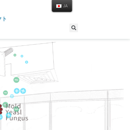
JA
クト