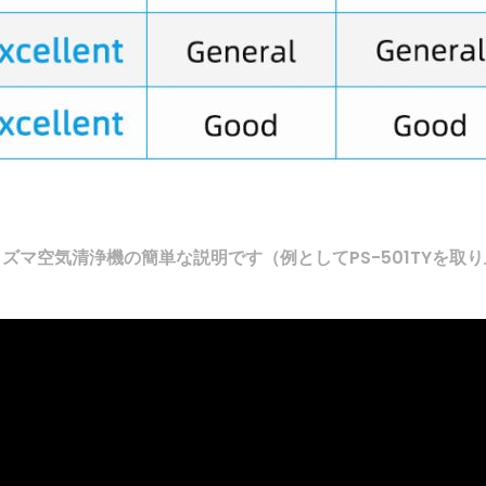
ズマ空気清浄機の簡単な説明です（例としてPS-501TYを取