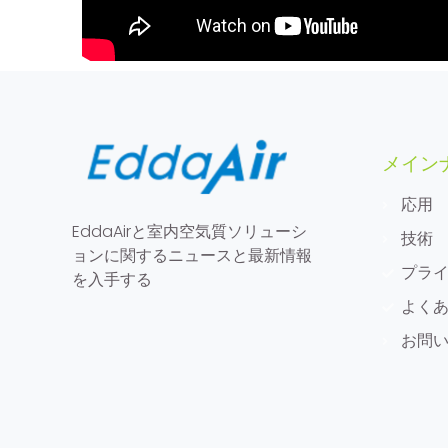
メイン
応用
EddaAirと室内空気質ソリューシ
技術
ョンに関するニュースと最新情報
プラ
を入手する
よく
お問