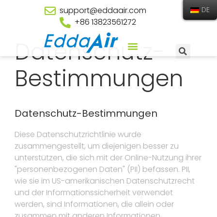
support@eddaair.com
DE
+86 13823561272
Datenschutz-
Bestimmungen
Datenschutz-Bestimmungen
Diese Datenschutzrichtlinie wurde
zusammengestellt, um diejenigen besser zu
unterstützen, die sich mit der Online-Nutzung ihrer
"personenbezogenen Daten" (PII) befassen. PII,
wie sie im US-amerikanischen Datenschutzrecht
und der Informationssicherheit verwendet
werden, sind Informationen, die allein oder
zusammen mit anderen Informationen