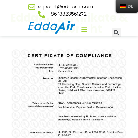
support@eddaair.com
DE
EddaAir Zertifikate &
+86 13823561272
Testbericht