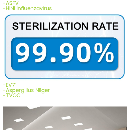
-ASFV
-HINl Influenzavirus
-EV71
-Aspergillus Nliger
-TVOC