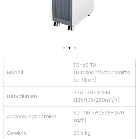
PS-501TA
Modell
(Luftdesinfektionsmittel
für Viren)
73/103/153CFM
Luftvolumen
(125/175/260m³/h)
50~100 m² (538-1076
Abdeckungsbereich
sq.ft)
Gewicht
20,5 kg