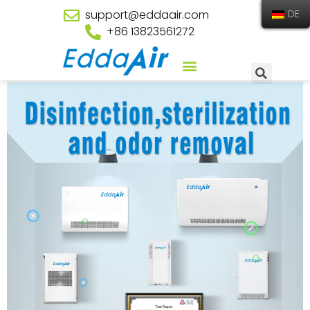
support@eddaair.com
DE
+86 13823561272