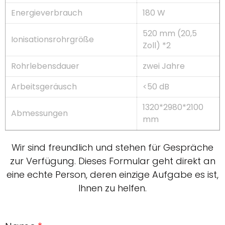
Energieverbrauch
180 W
520 mm (20,5
Ionisationsrohrgröße
Zoll) *2
Rohrlebensdauer
zwei Jahre
Arbeitsgeräusch
<50 dB
1320*2980*2100
Abmessungen
mm
Wir sind freundlich und stehen für Gespräche
zur Verfügung. Dieses Formular geht direkt an
eine echte Person, deren einzige Aufgabe es ist,
Ihnen zu helfen.