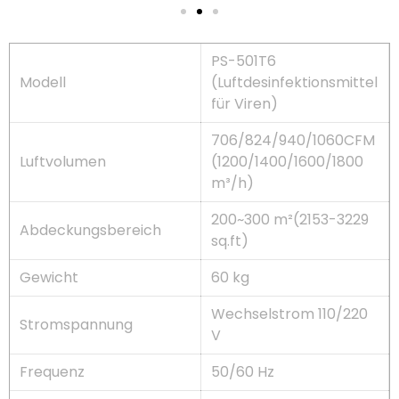
PS-501T6
Modell
(Luftdesinfektionsmittel
für Viren)
706/824/940/1060CFM
Luftvolumen
(1200/1400/1600/1800
m³/h)
200~300 m²(2153-3229
Abdeckungsbereich
sq.ft)
Gewicht
60 kg
Wechselstrom 110/220
Stromspannung
V
Frequenz
50/60 Hz