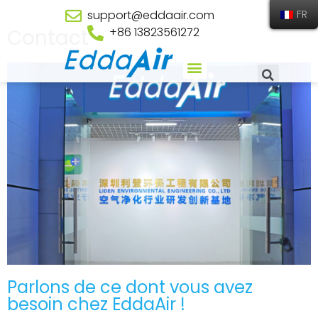
support@eddaair.com
FR
Contact
+86 13823561272
Parlons de ce dont vous avez
besoin chez EddaAir !