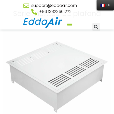
support@eddaair.com
FR
Série montée au plafond
+86 13823561272